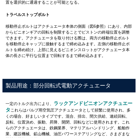
置を選択的に通過することが可能となる。
トラベルストップボルト
移動停止ボルトはアクチュエータ本体の側面（図6参照）にあり、内部
からピニオンギアの回転を制限することでピストンの終端位置を調整
できます。アクチュエータを取り付ける際は、両方の移動停止ボルト
を移動停止キャップに接触するまで締め込みます。左側の移動停止ボ
ルトを締め続け、上部に見えるピニオンスロットがアクチュエータ本
体の長さに平行な位置まで回転するまで締め込みます。
製品用途：部分回転式電動アクチュエータ
ラックアンドピニオンアクチュエー
一定のトルク出力により、
タ
これらはバルブ用空気圧アクチュエータとして頻繁に使用され、多
くの場合、好ましいタイプです。混合、排出、間欠供給、連続回転、
反転、位置決め、振動、昇降、開閉、回転などに使用されます。これ
らのアクチュエータは、鉄鋼業界、マテリアルハンドリング、船舶作
業、建設機械、鉱山機械、油圧パワーステアリングなど、さまざまな