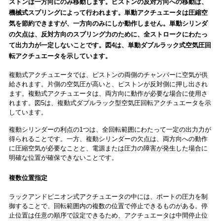
ストンは一方向にのみ移動します。ピストンの反対方向への移動は、
機械式スプリングによって行われます。単動アクチュエータは圧縮空
気を節約できますが、一方向のみにしか動作しません。単動シリンダ
の欠点は、反対方向のスプリング力のために、全ストロークにわたっ
て出力力が一定しないことです。図4は、単動ダブルラック式空気圧回
転アクチュエータを示しています。
複動式アクチュエータでは、ピストンの両側のチャンバーに空気が供
給されます。片側の空気圧が高いと、ピストンが反対側に押し出され
ます。複動式アクチュエータは、両方向に動作が必要な場合に使用さ
れます。図5は、複動式ダブルラック型空気圧回転アクチュエータを示
しています。
複動シリンダーの利点の1つは、全回転範囲にわたって一定の出力力が
得られることです。一方、複動シリンダーの欠点は、両方向への動作
に圧縮空気が必要なことと、電源または圧力の障害が発生した場合に
明確な位置が確保できないことです。
複数位置指定
ラックアンドピニオン式アクチュエータの中には、ポートの圧力を制
御することで、回転範囲内の複数の位置で停止できるものがある。停
止位置は任意の順序で設定できるため、アクチュエータは中間停止位