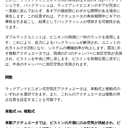
シュです。バックラッシュは、ラックアンドピニオンのギアが完全に
一直線に並んでおらず、各ギアの接続部にわずかな隙間がある場合に
発生します。この位置ずれは、アクチュエータの寿命期間中にギアの
摩耗を引き起こし、結果としてバックラッシュが増加する可能性があ
ります。
ダブルラックユニットは、ピニオンの両側に一対のラックを使用しま
す。これにより、反力によるバックラッシュが解消され、ユニットの
出力トルクが2倍になり、システムの機械効率が向上します。図3に示
す複動アクチュエータでは、両側の2つのチャンバーに加圧空気が充填
され、ピストンを中央に押し戻します。ピストンを初期位置に戻すに
は、中央のチャンバーに加圧空気が充填されます。
関数
ラックアンドピニオン式空気圧アクチュエータは、単動式と複動式の
いずれかを選択できます。また、これらのアクチュエータは複数の停
止位置を設定することも可能です。
単動式 vs. 複動式
単動アクチュエータでは、ピストンの片側にのみ空気が供給され、ピ