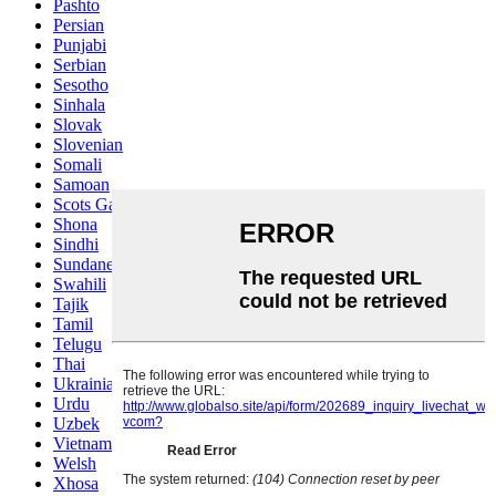
Pashto
Persian
Punjabi
Serbian
Sesotho
Sinhala
Slovak
Slovenian
Somali
Samoan
Scots Gaelic
Shona
Sindhi
Sundanese
Swahili
Tajik
Tamil
Telugu
Thai
Ukrainian
Urdu
Uzbek
Vietnamese
Welsh
Xhosa