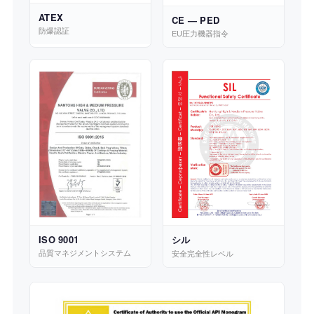
ATEX
CE — PED
防爆認証
EU圧力機器指令
ISO 9001
シル
品質マネジメントシステム
安全完全性レベル