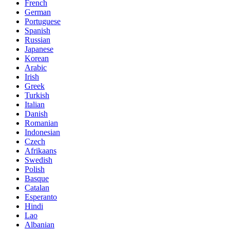
French
German
Portuguese
Spanish
Russian
Japanese
Korean
Arabic
Irish
Greek
Turkish
Italian
Danish
Romanian
Indonesian
Czech
Afrikaans
Swedish
Polish
Basque
Catalan
Esperanto
Hindi
Lao
Albanian