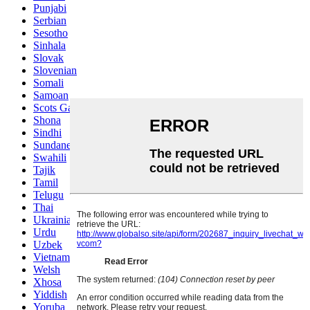
Punjabi
Serbian
Sesotho
Sinhala
Slovak
Slovenian
Somali
Samoan
Scots Gaelic
Shona
Sindhi
Sundanese
Swahili
Tajik
Tamil
Telugu
Thai
Ukrainian
Urdu
Uzbek
Vietnamese
Welsh
Xhosa
Yiddish
Yoruba