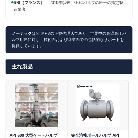
SRI（フランス）
— 2010年以来、GGCバルブの唯一の指定製
造業者
ノーテック
はNHMPVの正規代理店であり、世界中の高温高圧バ
ルブ用途に対し、技術面および商業面での包括的なサポートを
提供しています。
主な製品
API 600 大型ゲートバルブ
完全溶接ボールバルブ API