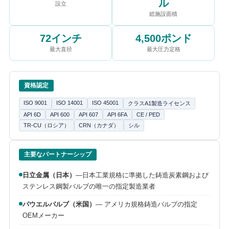
ル
設立
総施設面積
72インチ
4,500ポンド
最大直径
最大圧力定格
資格認定
ISO 9001
ISO 14001
ISO 45001
クラスA1製造ライセンス
API 6D
API 600
API 607
API 6FA
CE / PED
TR-CU（ロシア）
CRN（カナダ）
シル
主要なパートナーシップ
日立金属（日本）
―日本工業規格に準拠した鋳造炭素鋼および
ステンレス鋼製バルブの唯一の指定製造業者
パウエルバルブ（米国）
— アメリカ規格鋳造バルブの指定
OEMメーカー