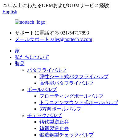
25年以上にわたるOEMおよびODMサービス経験
English
サポートに電話する
021-54717893
メールサポート
sales@nortech-v.com
家
私たちについて
製品
バタフライバルブ
弾性シート式バタフライバルブ
高性能バタフライバルブ
ボールバルブ
フローティングボールバルブ
トラニオンマウント式ボールバルブ
3方向ボールバルブ
チェックバルブ
鋳鉄製逆止弁
鋳鋼製逆止弁
鍛造鋼製チェックバルブ