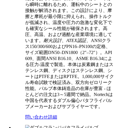
ら瞬時に離れるため、運転中のシートとの
接触が解消されます。この設計により、摩
擦と摩耗が最小限に抑えられ、操作トルク
が低減され、温度や圧力の急激な変化下で
も確実なシール性能が確保されます。高
圧、高温、および過酷な産業環境に適して
います。
耐火設計、
ATEX認証、
ANSIクラ
ス150/300/600およびPN16–PN100の定格、
サイズ範囲DN50–DN1800（2″–72″）。API
609、面間ANSI B16.10、ASME B16.34によ
る圧力-温度で製造。本体は炭素鋼またはス
テンレス鋼、ディスクはステンレス鋼、シ
ートはPTFEまたはRPTFE。1,000,000サイク
ル寿命試験で検証済み、双方向ゼロリーク
性能。バルブ本体鋳造品の在庫が豊富 - ほ
とんどの注文は3～5週間で納品。Nortechは
中国を代表するダブル偏心バタフライバル
ブメーカーおよびサプライヤーです。
問い合わせ
詳細