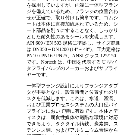
を採用していますが、両端に一体型フラン
ジを備えているため、フランジの位置合わ
せが正確で、取り付けも簡単です。ゴムシ
ートは本体に直接加硫されているため、シ
ート部品を別々にすることなく、しっかり
とした耐久性のあるシールを実現します。
API 609 / EN 593 規格に準拠し、サイズ範囲
は DN350～DN1200 (14″～48″)、圧力定格は
PN10 / PN16 / PN25、ANSI クラス 125/150
です。Nortech は、中国を代表する U 型バ
タフライバルブのメーカーおよびサプライ
ヤーです。
一体型フランジ設計によりフランジアダプ
タが不要となり、設置時間と位置ずれのリ
スクを低減します。これは、水道、灌漑、
および工業プロセスシステムの大口径パイ
プラインにおいて特に有効です。本体とデ
ィスクは、腐食性媒体や過酷な環境に対応
できるよう、ダクタイル鋳鉄、炭素鋼、ス
テンレス鋼、およびアルミニウム青銅から