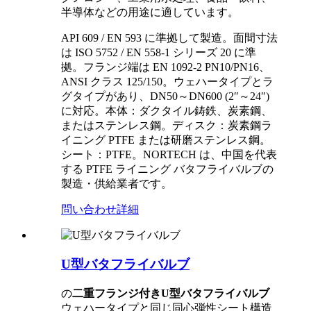
半導体などの用途に適しています。
API 609 / EN 593 に準拠して製造。面間寸法
は ISO 5752 / EN 558-1 シリーズ 20 に準
拠。フランジ端は EN 1092-2 PN10/PN16、
ANSI クラス 125/150。ウェハータイプとラ
グタイプがあり、DN50～DN600 (2″～24″)
に対応。本体：ダクタイル鋳鉄、炭素鋼、
またはステンレス鋼。ディスク：炭素鋼ラ
イニング PTFE または研磨ステンレス鋼。
シート：PTFE。NORTECH は、中国を代表
する PTFE ライニング バタフライバルブの
製造・供給業者です。
問い合わせ
詳細
U型バタフライバルブ
の
二重フランジ付きU型バタフライバルブ
ウェハータイプと同じ同心弾性シート構造