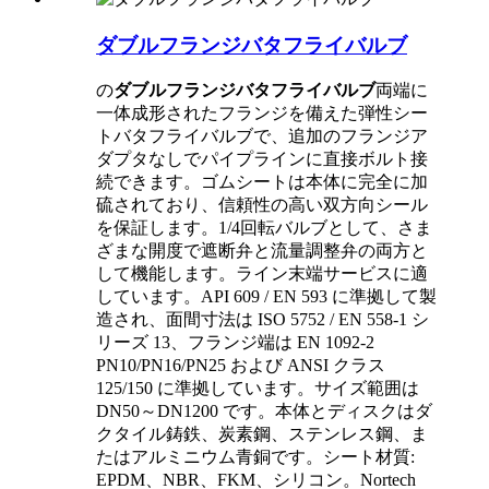
ダブルフランジバタフライバルブ
の
ダブルフランジバタフライバルブ
両端に
一体成形されたフランジを備えた弾性シー
トバタフライバルブで、追加のフランジア
ダプタなしでパイプラインに直接ボルト接
続できます。ゴムシートは本体に完全に加
硫されており、信頼性の高い双方向シール
を保証します。1/4回転バルブとして、さま
ざまな開度で遮断弁と流量調整弁の両方と
して機能します。ライン末端サービスに適
しています。API 609 / EN 593 に準拠して製
造され、面間寸法は ISO 5752 / EN 558-1 シ
リーズ 13、フランジ端は EN 1092-2
PN10/PN16/PN25 および ANSI クラス
125/150 に準拠しています。サイズ範囲は
DN50～DN1200 です。本体とディスクはダ
クタイル鋳鉄、炭素鋼、ステンレス鋼、ま
たはアルミニウム青銅です。シート材質:
EPDM、NBR、FKM、シリコン。Nortech