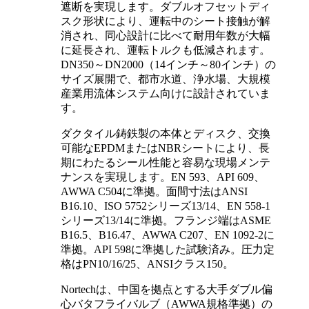
遮断を実現します。ダブルオフセットディ
スク形状により、運転中のシート接触が解
消され、同心設計に比べて耐用年数が大幅
に延長され、運転トルクも低減されます。
DN350～DN2000（14インチ～80インチ）の
サイズ展開で、都市水道、浄水場、大規模
産業用流体システム向けに設計されていま
す。
ダクタイル鋳鉄製の本体とディスク、交換
可能なEPDMまたはNBRシートにより、長
期にわたるシール性能と容易な現場メンテ
ナンスを実現します。EN 593、API 609、
AWWA C504に準拠。面間寸法はANSI
B16.10、ISO 5752シリーズ13/14、EN 558-1
シリーズ13/14に準拠。フランジ端はASME
B16.5、B16.47、AWWA C207、EN 1092-2に
準拠。API 598に準拠した試験済み。圧力定
格はPN10/16/25、ANSIクラス150。
Nortechは、中国を拠点とする大手ダブル偏
心バタフライバルブ（AWWA規格準拠）の