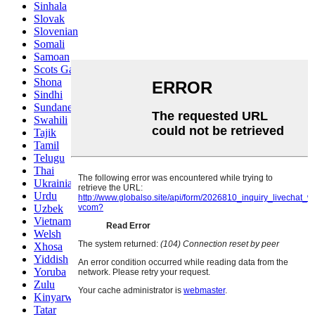
Sinhala
Slovak
Slovenian
Somali
Samoan
Scots Gaelic
Shona
Sindhi
Sundanese
Swahili
Tajik
Tamil
Telugu
Thai
Ukrainian
Urdu
Uzbek
Vietnamese
Welsh
Xhosa
Yiddish
Yoruba
Zulu
Kinyarwanda
Tatar