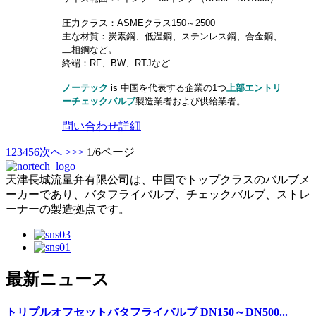
圧力クラス：ASMEクラス150～2500
主な材質：炭素鋼、低温鋼、ステンレス鋼、合金鋼、
二相鋼など。
終端：RF、BW、RTJなど
ノーテック
is
中国を代表する企業の1つ
上部エントリ
ーチェックバルブ
製造業者および供給業者。
問い合わせ
詳細
1
2
3
4
5
6
次へ >
>>
1/6ページ
天津長城流量弁有限公司は、中国でトップクラスのバルブメ
ーカーであり、バタフライバルブ、チェックバルブ、ストレ
ーナーの製造拠点です。
最新ニュース
トリプルオフセットバタフライバルブ DN150～DN500...