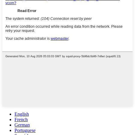
English
French
German
Portuguese