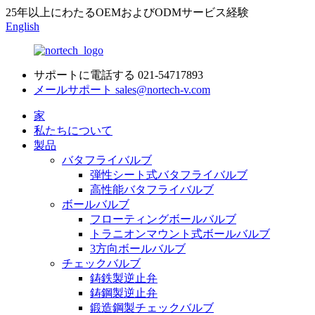
25年以上にわたるOEMおよびODMサービス経験
English
サポートに電話する
021-54717893
メールサポート
sales@nortech-v.com
家
私たちについて
製品
バタフライバルブ
弾性シート式バタフライバルブ
高性能バタフライバルブ
ボールバルブ
フローティングボールバルブ
トラニオンマウント式ボールバルブ
3方向ボールバルブ
チェックバルブ
鋳鉄製逆止弁
鋳鋼製逆止弁
鍛造鋼製チェックバルブ