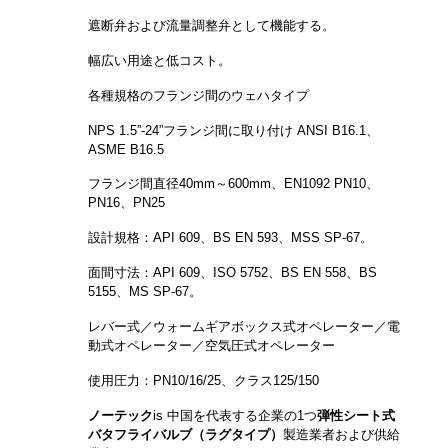
遮断弁および流量調整弁として機能する。
幅広い用途と低コスト。
各種規格のフランジ間のウェハタイプ
NPS 1.5”-24”フランジ間に取り付け ANSI B16.1、
ASME B16.5
フランジ間直径40mm～600mm、EN1092 PN10、
PN16、PN25
設計規格：API 609、BS EN 593、MSS SP-67。
面間寸法：API 609、ISO 5752、BS EN 558、BS
5155、MS SP-67。
レバー式／ウォームギアボックス式オペレーター／電
動式オペレーター／空気圧式オペレーター
使用圧力：PN10/16/25、クラス125/150
ノーテック
is
中国を代表する企業の1つ
弾性シート式
バタフライバルブ（ラグタイプ）
製造業者および供給