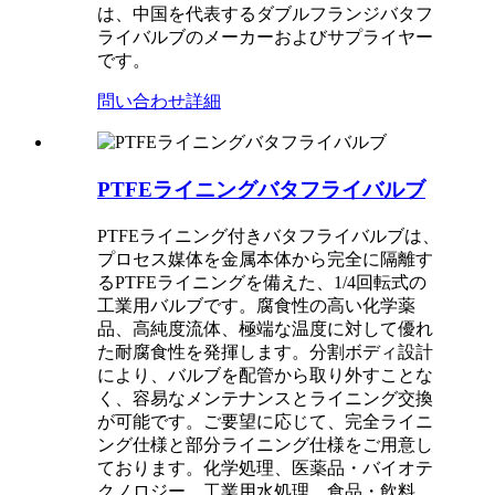
は、中国を代表するダブルフランジバタフ
ライバルブのメーカーおよびサプライヤー
です。
問い合わせ
詳細
PTFEライニングバタフライバルブ
PTFEライニング付きバタフライバルブは、
プロセス媒体を金属本体から完全に隔離す
るPTFEライニングを備えた、1/4回転式の
工業用バルブです。腐食性の高い化学薬
品、高純度流体、極端な温度に対して優れ
た耐腐食性を発揮します。分割ボディ設計
により、バルブを配管から取り外すことな
く、容易なメンテナンスとライニング交換
が可能です。ご要望に応じて、完全ライニ
ング仕様と部分ライニング仕様をご用意し
ております。化学処理、医薬品・バイオテ
クノロジー、工業用水処理、食品・飲料、