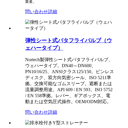
業者。
問い合わせ
詳細
弾性シート式バタフライバルブ（ウ
ェハータイプ）
Nortech製弾性シート式バタフライバルブ、
ウェハータイプ。DN40～DN600、
PN10/16/25、ANSIクラス125/150。ピンレス
ディスク、双方向気密シール、ISO 5211準
拠。交換可能なゴムスリーブ。遮断または
流量調整用途。API 609 / EN 593、ISO 5752
/ EN 558準拠。レバー、ギアボックス、電
動または空気圧式操作。OEM/ODM対応。
問い合わせ
詳細