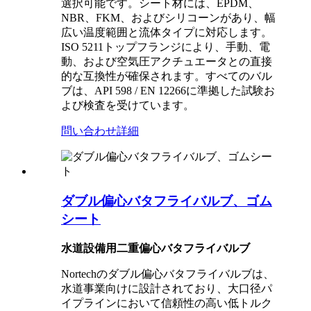
選択可能です。シート材には、EPDM、
NBR、FKM、およびシリコーンがあり、幅
広い温度範囲と流体タイプに対応します。
ISO 5211トップフランジにより、手動、電
動、および空気圧アクチュエータとの直接
的な互換性が確保されます。すべてのバル
ブは、API 598 / EN 12266に準拠した試験お
よび検査を受けています。
問い合わせ
詳細
ダブル偏心バタフライバルブ、ゴム
シート
水道設備用二重偏心バタフライバルブ
Nortechのダブル偏心バタフライバルブは、
水道事業向けに設計されており、大口径パ
イプラインにおいて信頼性の高い低トルク