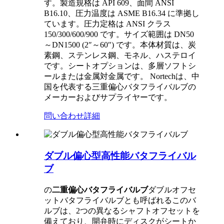
す。製造規格は API 609、面間 ANSI
B16.10、圧力温度は ASME B16.34 に準拠し
ています。圧力定格は ANSI クラス
150/300/600/900 です。サイズ範囲は DN50
～DN1500 (2″～60″) です。本体材質は、炭
素鋼、ステンレス鋼、モネル、ハステロイ
です。シートオプションは、多層ソフトシ
ールまたは金属対金属です。 Nortechは、中
国を代表する三重偏心バタフライバルブの
メーカーおよびサプライヤーです。
問い合わせ
詳細
ダブル偏心型高性能バタフライバル
ブ
の
二重偏心バタフライバルブ
ダブルオフセ
ットバタフライバルブとも呼ばれるこのバ
ルブは、2つの異なるシャフトオフセットを
備えており、開弁時にディスクがシートか