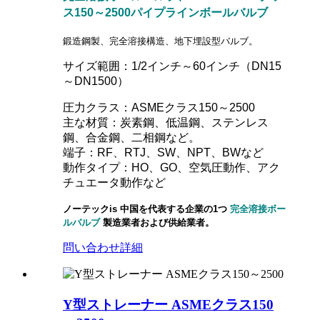
ス150～2500パイプラインボールバルブ
鍛造鋼製、完全溶接構造、地下埋設型バルブ。
サイズ範囲：1/2インチ～60インチ（DN15
～DN1500）
圧力クラス：ASMEクラス150～2500
主な材質：炭素鋼、低温鋼、ステンレス
鋼、合金鋼、二相鋼など。
端子：RF、RTJ、SW、NPT、BWなど
動作タイプ：HO、GO、空気圧動作、アク
チュエータ動作など
ノーテック
is
中国を代表する企業の1つ
完全溶接ボー
ルバルブ
製造業者および供給業者。
問い合わせ
詳細
Y型ストレーナー ASMEクラス150