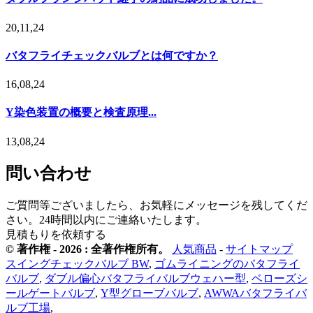
20,11,24
バタフライチェックバルブとは何ですか？
16,08,24
Y染色装置の概要と検査原理...
13,08,24
問い合わせ
ご質問等ございましたら、お気軽にメッセージを残してくだ
さい。24時間以内にご連絡いたします。
見積もりを依頼する
© 著作権 - 2026 : 全著作権所有。
人気商品
-
サイトマップ
スイングチェックバルブ BW
,
ゴムライニングのバタフライ
バルブ
,
ダブル偏心バタフライバルブウェハー型
,
ベローズシ
ールゲートバルブ
,
Y型グローブバルブ
,
AWWAバタフライバ
ルブ工場
,