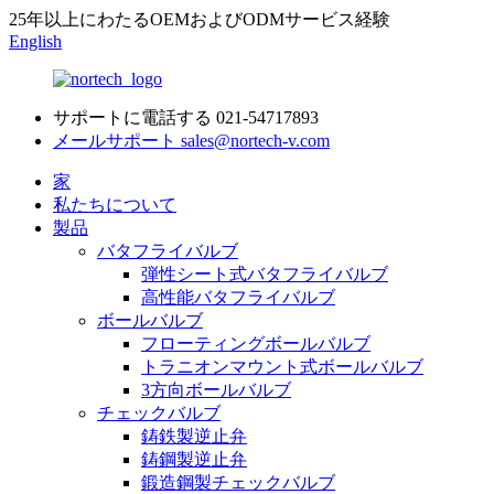
25年以上にわたるOEMおよびODMサービス経験
English
サポートに電話する
021-54717893
メールサポート
sales@nortech-v.com
家
私たちについて
製品
バタフライバルブ
弾性シート式バタフライバルブ
高性能バタフライバルブ
ボールバルブ
フローティングボールバルブ
トラニオンマウント式ボールバルブ
3方向ボールバルブ
チェックバルブ
鋳鉄製逆止弁
鋳鋼製逆止弁
鍛造鋼製チェックバルブ