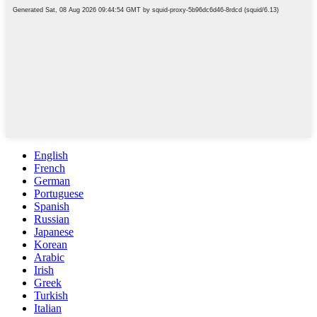
English
French
German
Portuguese
Spanish
Russian
Japanese
Korean
Arabic
Irish
Greek
Turkish
Italian