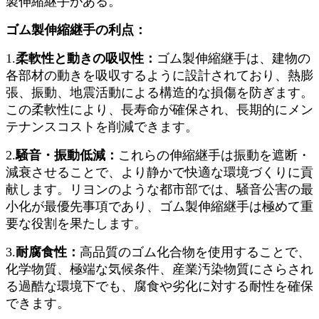
製伸縮継手がある。
ゴム製伸縮継手の利点：
1.
柔軟性と動きの吸収性：
ゴム製伸縮継手は、建物の
各部材の動きを吸収するように設計されており、熱膨
張、振動、地震活動による構造的な損傷を防ぎます。
この柔軟性により、長寿命が確保され、長期的にメン
テナンスコストを削減できます。
2.
騒音・振動低減：
これらの伸縮継手は振動を遮断・
減衰させることで、より静かで快適な環境づくりに貢
献します。リヨンのような都市部では、騒音公害の最
小化が最優先事項であり、ゴム製伸縮継手は極めて重
要な役割を果たします。
3.
耐腐食性：
高品質のゴム化合物を使用することで、
化学物質、極端な気候条件、産業汚染物質にさらされ
る過酷な環境下でも、腐食や劣化に対する耐性を確保
できます。